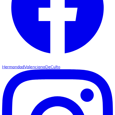
HermandadValencianaDeCulto